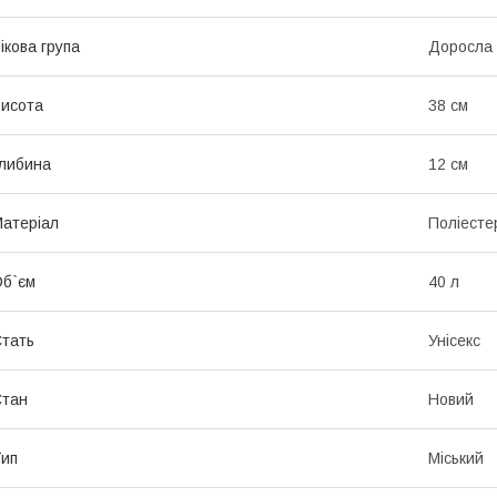
ікова група
Доросла
исота
38 см
либина
12 см
атеріал
Поліесте
б`єм
40 л
тать
Унісекс
Стан
Новий
ип
Міський