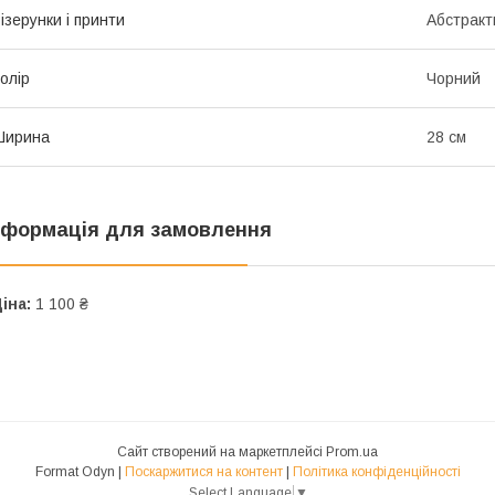
ізерунки і принти
Абстракт
олір
Чорний
Ширина
28 см
нформація для замовлення
іна:
1 100 ₴
Сайт створений на маркетплейсі
Prom.ua
Format Odyn |
Поскаржитися на контент
|
Політика конфіденційності
Select Language
▼