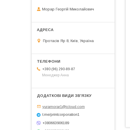
Морар Георгій Миколайович
Протасів Яр 8, Київ, Україна
+380 (96) 290-89-87
Менеджер Анна
yuramorar1@icloud.com
t.me/printcorporation1
+380663906189