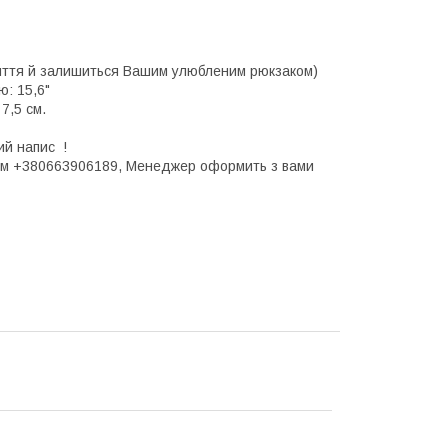
 життя й залишиться Вашим улюбленим рюкзаком)
ю: 15,6"
7,5 см.
ий напис !
ром +380663906189, Менеджер оформить з вами