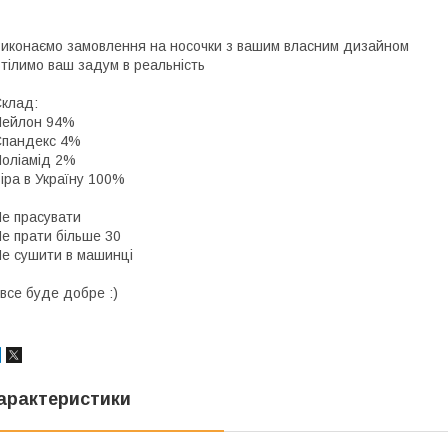
иконаємо замовлення на носочки з вашим власним дизайном
тілимо ваш задум в реальність
клад:
Нейлон 94%
Спандекс 4%
оліамід 2%
іра в Україну 100%
е прасувати
е прати більше 30
е сушити в машинці
 все буде добре :)
арактеристики