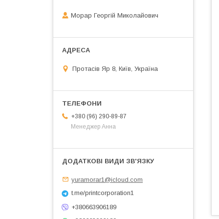
Морар Георгій Миколайович
Протасів Яр 8, Київ, Україна
+380 (96) 290-89-87
Менеджер Анна
yuramorar1@icloud.com
t.me/printcorporation1
+380663906189