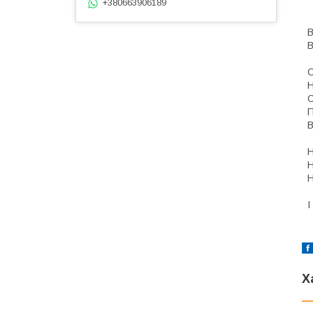
+380663906189
В
В
С
П
В
Н
Н
Н
І
Х