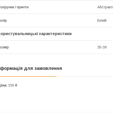
ізерунки і принти
Абстракт
олір
Білий
Користувальницькі характеристики
озмір
35-39
нформація для замовлення
іна:
150 ₴