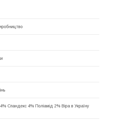
иробництво
ки
інь
4% Спандекс 4% Поліамід 2% Віра в Україну