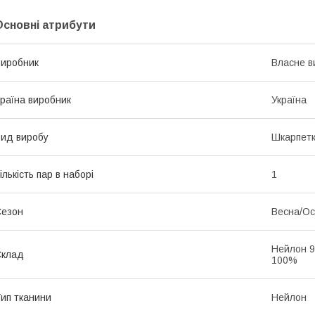
Основні атрибути
иробник
Власне в
раїна виробник
Україна
ид виробу
Шкарпет
ількість пар в наборі
1
Сезон
Весна/Ос
Нейлон 9
Склад
100%
ип тканини
Нейлон