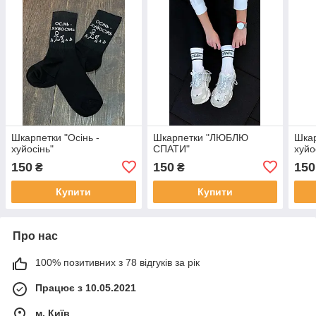
Шкарпетки "Осінь -
Шкарпетки "ЛЮБЛЮ
Шкар
хуйосінь"
СПАТИ"
хуйо
150
150
150
₴
₴
Купити
Купити
Про нас
100% позитивних з 78 відгуків за рік
Працює з 10.05.2021
м. Київ