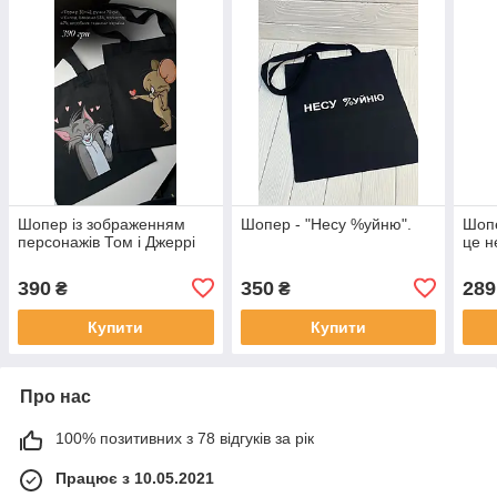
Шопер із зображенням
Шопер - "Несу %уйню".
Шопе
персонажів Том і Джеррі
це н
390
350
289
₴
₴
Купити
Купити
Про нас
100% позитивних з 78 відгуків за рік
Працює з 10.05.2021