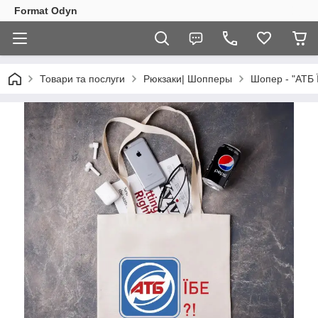
Format Odyn
Товари та послуги
Рюкзаки| Шопперы
Шопер - "АТБ 