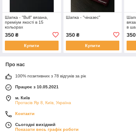
Шапка - "Bull" вязана,
Шапка - "чіназес"
Шапк
преміум якості в 15
вяза
кольорах
в ша
350
350
350
₴
₴
Купити
Купити
Про нас
100% позитивних з 78 відгуків за рік
Працює з 10.05.2021
м. Київ
Протасів Яр 8, Київ, Україна
Контакти
Сьогодні вихідний
Показати весь графік роботи