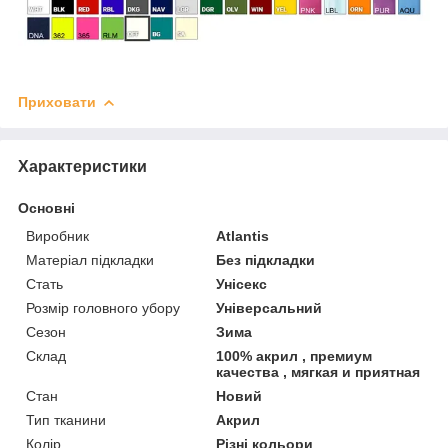
Приховати
Характеристики
Основні
Виробник
Atlantis
Матеріал підкладки
Без підкладки
Стать
Унісекс
Розмір головного убору
Універсальний
Сезон
Зима
Склад
100% акрил , премиум
качества , мягкая и приятная
Стан
Новий
Тип тканини
Акрил
Колір
Різні кольори