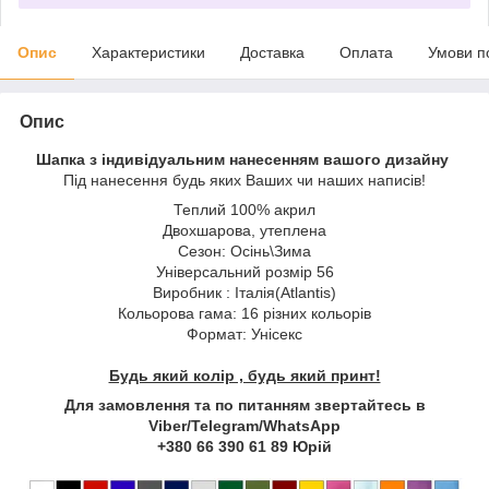
Опис
Характеристики
Доставка
Оплата
Умови п
Опис
Шапка з індивідуальним нанесенням вашого дизайну
Під нанесення будь яких Ваших чи наших написів!
Теплий 100% акрил
Двохшарова, утеплена
Сезон: Осінь\Зима
Універсальний розмір 56
Виробник : Італія(Atlantis)
Кольорова гама: 16 різних кольорів
Формат: Унісекс
Будь який колір , будь який принт!
Для замовлення та по питанням звертайтесь в
Viber/Telegram/WhatsApp
+380 66 390 61 89 Юрій