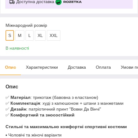
Доступна доставка
Міжнародний розмір
S
M
L
XL
XXL
В наявності
Опис
Характеристики
Доставка
Оплата
Умови п
Опис
✅
Матеріал
: трикотаж (бавовна з еластаном)
✅
Комплектація
: худі з капюшоном + штани з манжетами
✅
Дизайн
: патріотичний принт "Вовки Да Вінчі"
✅
Комфортний та зносостійкий
Стильні та максимально комфортні спортивні костюми
▪️ Чоловічі та жіночі варіанти