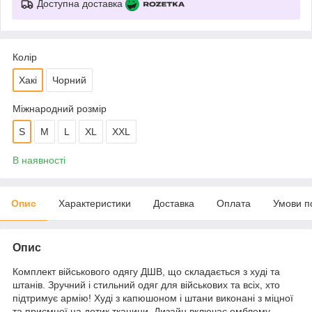
Доступна доставка
Колір
Хакі
Чорний
Міжнародний розмір
S
M
L
XL
XXL
В наявності
Опис
Характеристики
Доставка
Оплата
Умови п
Опис
Комплект військового одягу ДШВ, що складається з худі та
штанів. Зручний і стильний одяг для військових та всіх, хто
підтримує армію! Худі з капюшоном і штани виконані з міцної
та приємної на дотик тканини. Дизайн включає емблему