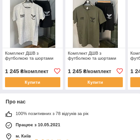
Комплект ДШВ з
Комплект ДШВ з
Комп
футболкою та шортами
футболкою та шортами
фут
1 245
1 245
1 2
₴/комплект
₴/комплект
Купити
Купити
Про нас
100% позитивних з 78 відгуків за рік
Працює з 10.05.2021
м. Київ